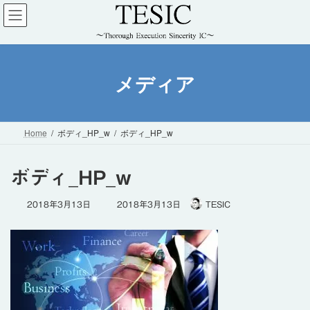
コ
ナ
ン
ビ
テ
ゲ
ン
ー
ツ
シ
メディア
へ
ョ
ス
ン
キ
に
ッ
移
Home
ボディ_HP_w
ボディ_HP_w
プ
動
ボディ_HP_w
最
2018年3月13日
2018年3月13日
TESIC
終
更
新
日
時
: