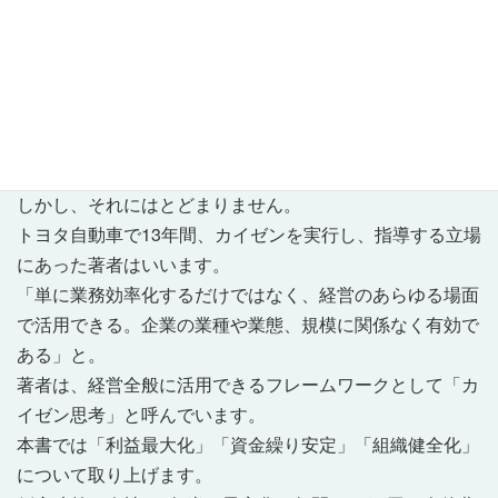
[あらすじ]
「カイゼン」という言葉を耳にしたことがあるでしょう。
カイゼンとは作業や業務のムダを見直し、効率化していく
ことで生産性を向上する活動です。トヨタ自動車が提唱し
たフレームワークであることから、製造現場において業務
効率化するための手法だと考えられています。
しかし、それにはとどまりません。
トヨタ自動車で13年間、カイゼンを実行し、指導する立場
にあった著者はいいます。
「単に業務効率化するだけではなく、経営のあらゆる場面
で活用できる。企業の業種や業態、規模に関係なく有効で
ある」と。
著者は、経営全般に活用できるフレームワークとして「カ
イゼン思考」と呼んでいます。
本書では「利益最大化」「資金繰り安定」「組織健全化」
について取り上げます。