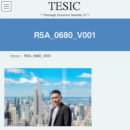
コ
ナ
ン
ビ
テ
ゲ
ン
ー
ツ
シ
へ
ョ
R5A_0680_V001
ス
ン
キ
に
ッ
移
Home
R5A_0680_V001
プ
動