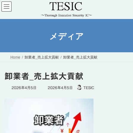
コ
ナ
ン
ビ
テ
ゲ
ン
ー
ツ
シ
メディア
へ
ョ
ス
ン
キ
に
ッ
移
Home
卸業者_売上拡大貢献
卸業者_売上拡大貢献
プ
動
卸業者_売上拡大貢献
最
2026年4月5日
2026年4月5日
TESIC
終
更
新
日
時
: