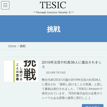
コ
ナ
ン
ビ
テ
ゲ
ン
ー
ツ
シ
挑戦
へ
ョ
ス
ン
キ
に
ッ
移
Home
挑戦
プ
動
2019年注目の社長36人に選出されまし
た
2019年7月19日
弊社代表CEOの川越が2019年注目の社長36人
に選出され 「挑戦し続けることの意義」と題し
て書籍は発行されました。 7月8日にAmazonで
発売されています。 TESIC株式会社の企業ポリ
シーでもある真摯に確実に実行し […]