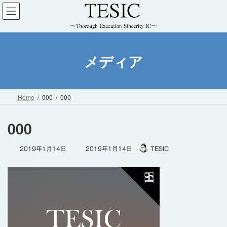
コ
ナ
ン
ビ
テ
ゲ
ン
ー
ツ
シ
メディア
へ
ョ
ス
ン
キ
に
ッ
移
Home
000
000
プ
動
000
最
2019年1月14日
2019年1月14日
TESIC
終
更
新
日
時
: