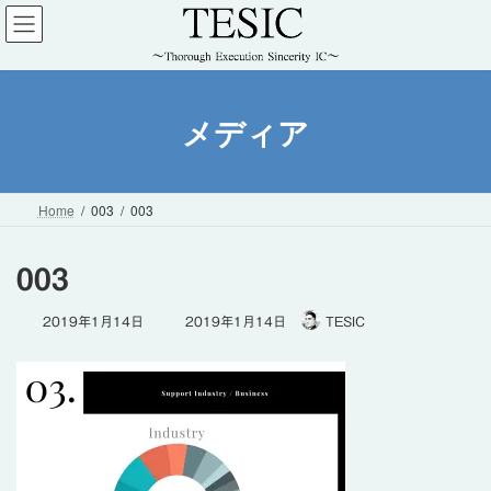
コ
ナ
ン
ビ
テ
ゲ
ン
ー
ツ
シ
メディア
へ
ョ
ス
ン
キ
に
ッ
移
Home
003
003
プ
動
003
最
2019年1月14日
2019年1月14日
TESIC
終
更
新
日
時
: