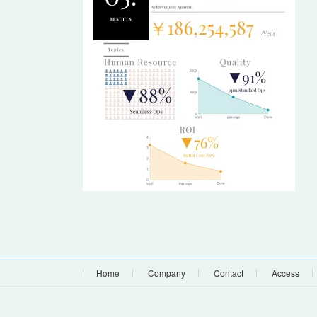
日
時
:
Home
Company
Contact
Access