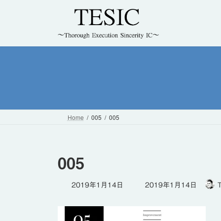
コ
ナ
ン
ビ
テ
ゲ
ン
ー
ツ
シ
へ
ョ
ス
ン
キ
に
ッ
移
プ
動
Home
005
005
005
最
2019年1月14日
2019年1月14日
終
更
新