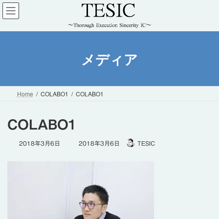
コ
ナ
ン
ビ
テ
ゲ
ン
ー
ツ
シ
メディア
へ
ョ
ス
ン
キ
に
ッ
移
Home
COLABO1
COLABO1
プ
動
COLABO1
最
2018年3月6日
2018年3月6日
TESIC
終
更
新
日
時
: