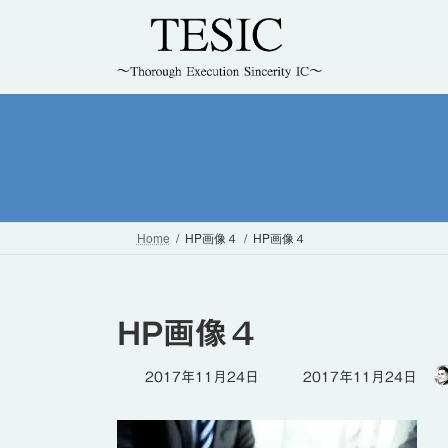
コ
ナ
ン
ビ
テ
ゲ
ン
ー
ツ
シ
へ
ョ
ス
ン
キ
に
ッ
移
プ
動
Home
HP画像４
HP画像４
HP画像４
最
2017年11月24日
2017年11月24日
終
更
新