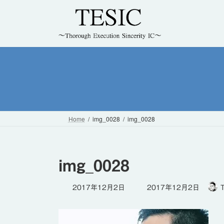
コ
ナ
ン
ビ
テ
ゲ
ン
ー
ツ
シ
へ
ョ
ス
ン
キ
に
ッ
移
プ
動
Home
img_0028
img_0028
img_0028
最
2017年12月2日
2017年12月2日
終
更
新