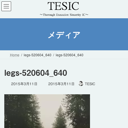
コ
ナ
ン
ビ
テ
ゲ
ン
ー
ツ
シ
メディア
へ
ョ
ス
ン
キ
に
ッ
移
Home
legs-520604_640
legs-520604_640
プ
動
legs-520604_640
最
2015年3月11日
2015年3月11日
TESIC
終
更
新
日
時
: