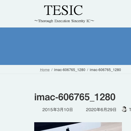
コ
ナ
ン
ビ
テ
ゲ
ン
ー
ツ
シ
へ
ョ
ス
ン
キ
に
ッ
移
プ
動
Home
imac-606765_1280
imac-606765_1280
imac-606765_1280
最
2015年3月10日
2020年6月29日
終
更
新