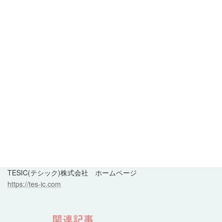
[費用対効果(プロジェクト合算純効果)]
費用：アドバイザリーフィー＋消費税=5,280,000
効果：原価表＋能力評価表=45,000,000/年 SCM構築整備
=50,000,000/年
付随効果：管理システム自動化=5,000,000/年 管理構造理解社内
ナレッジ
純効果：100,000,000/年ー5,280,000/年=97,150,000/年 営業利益
インパクト：4.8%＋α
アドバイザリー依頼はこちら
https://tes-ic.com/contact/
TESIC(テシック)株式会社 ホームページ
https://tes-ic.com
関連記事