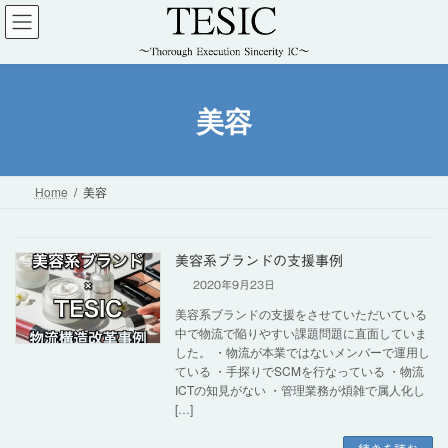
コ
ナ
ン
ビ
テ
ゲ
ン
ー
ツ
シ
美容
へ
ョ
ス
ン
キ
に
ッ
移
Home
美容
プ
動
美容系ブランドの支援事例
2020年9月23日
美容系ブランドの支援をさせていただいている
中で物流で陥りやすい課題問題に直面していま
した。 ・物流が本業ではないメンバーで運用し
ている ・手探りでSCMを行なっている ・物流
ICTの知見がない ・管理業務が煩雑で属人化し
[…]